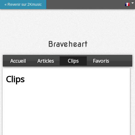
« Revenir sur 2Kmusic
Braveheart
Accueil
Articles
Clips
Favoris
Amis
Clips