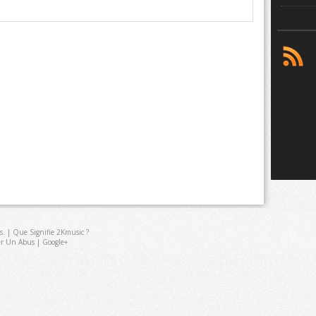
s
. |
Que Signifie 2Kmusic ?
er Un Abus
|
Google+